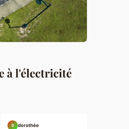
à l'électricité
dorothée
D