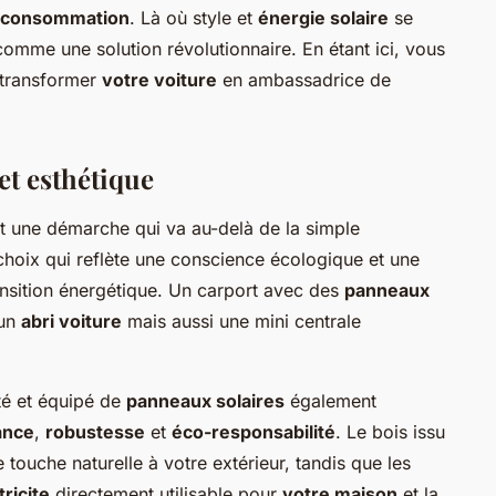
oconsommation
. Là où style et
énergie solaire
se
mme une solution révolutionnaire. En étant ici, vous
 transformer
votre voiture
en ambassadrice de
et esthétique
t une démarche qui va au-delà de la simple
 choix qui reflète une conscience écologique et une
ransition énergétique. Un carport avec des
panneaux
 un
abri voiture
mais aussi une mini centrale
té et équipé de
panneaux solaires
également
ance
,
robustesse
et
éco-responsabilité
. Le bois issu
touche naturelle à votre extérieur, tandis que les
tricite
directement utilisable pour
votre maison
et la