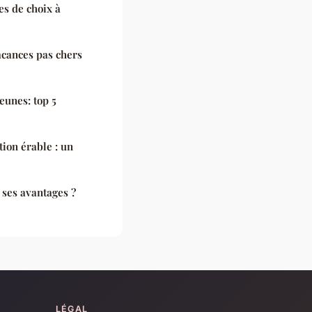
es de choix à
acances pas chers
eunes: top 5
tion érable : un
 ses avantages ?
LÉGAL