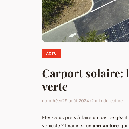
ACTU
Carport solaire: 
verte
dorothée
•
29 août 2024
•
2 min de lecture
Êtes-vous prêts à faire un pas de géant 
véhicule ? Imaginez un
abri voiture
qui 