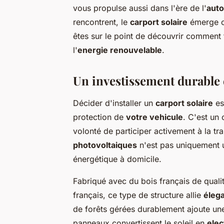
vous propulse aussi dans l'ère de l'
aut
rencontrent, le
carport solaire
émerge co
êtes sur le point de découvrir comment
l'
energie renouvelable
.
Un investissement durable 
Décider d'installer un
carport solaire
es
protection de
votre vehicule
. C'est un
volonté de participer activement à la t
photovoltaiques
n'est pas uniquement
énergétique à domicile.
Fabriqué avec du bois français de quali
français, ce type de structure allie
éleg
de forêts gérées durablement ajoute une 
panneaux convertissent le soleil en
elec