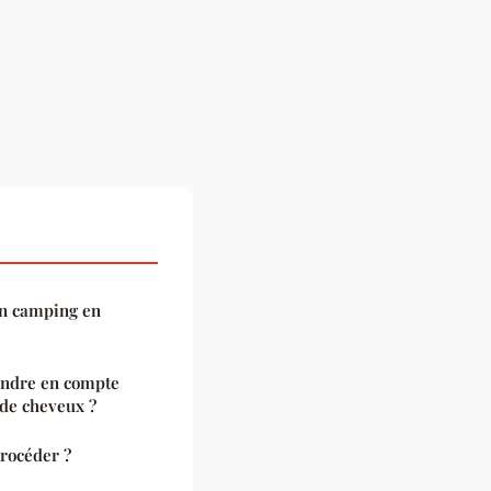
en camping en
rendre en compte
 de cheveux ?
rocéder ?