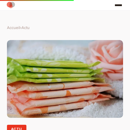
Accueil
›
Actu
ACTU