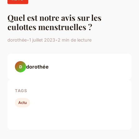
Quel est notre avis sur les
culottes menstruelles ?
dorothée
•
1 juillet 2023
•
2 min de lecture
dorothée
D
TAGS
Actu