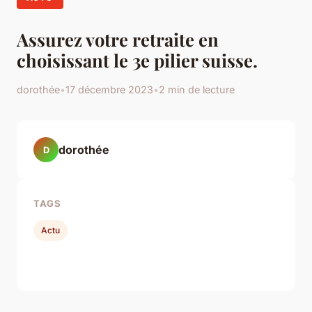
Assurez votre retraite en
choisissant le 3e pilier suisse.
dorothée
•
17 décembre 2023
•
2 min de lecture
dorothée
D
TAGS
Actu