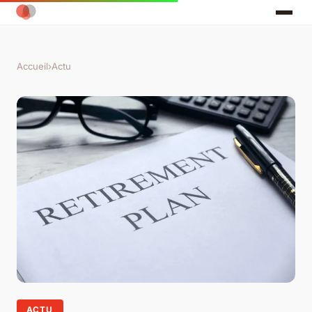
Accueil
›
Actu
ACTU