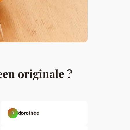
en originale ?
dorothée
D