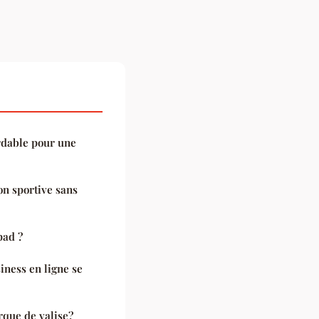
rdable pour une
n sportive sans
pad ?
iness en ligne se
rque de valise?