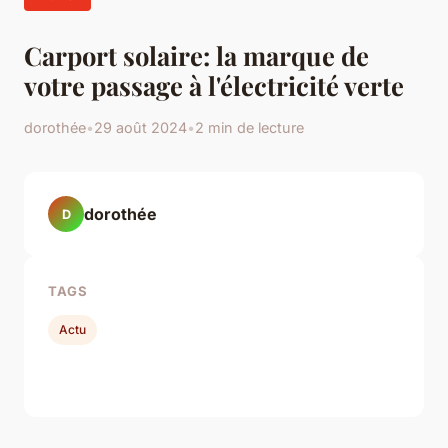
Carport solaire: la marque de
votre passage à l'électricité verte
dorothée
•
29 août 2024
•
2 min de lecture
dorothée
D
TAGS
Actu