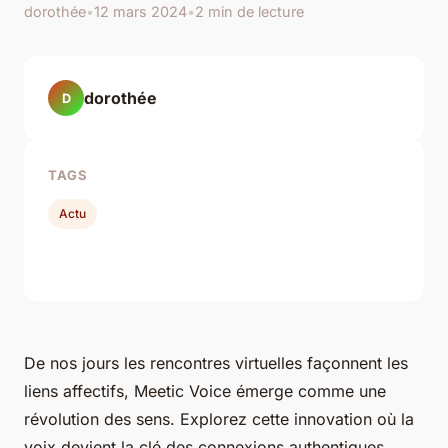
dorothée
•
12 mars 2024
•
2 min de lecture
dorothée
D
TAGS
Actu
De nos jours les rencontres virtuelles façonnent les
liens affectifs, Meetic Voice émerge comme une
révolution des sens. Explorez cette innovation où la
voix devient la clé des connexions authentiques.