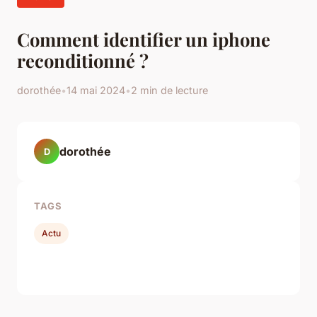
Comment identifier un iphone
reconditionné ?
dorothée
•
14 mai 2024
•
2 min de lecture
dorothée
D
TAGS
Actu