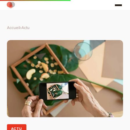
Accueil
›
Actu
ACTU