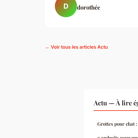
D
dorothée
← Voir tous les articles Actu
Actu — À lire 
Grottes pour chat 
9 endroits pour un