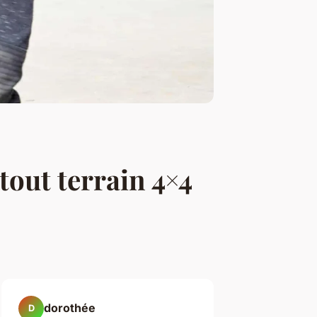
out terrain 4×4
dorothée
D