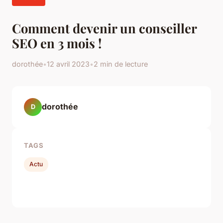
Comment devenir un conseiller
SEO en 3 mois !
dorothée
•
12 avril 2023
•
2 min de lecture
dorothée
D
TAGS
Actu