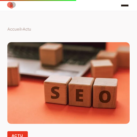
Accueil
›
Actu
ACTU