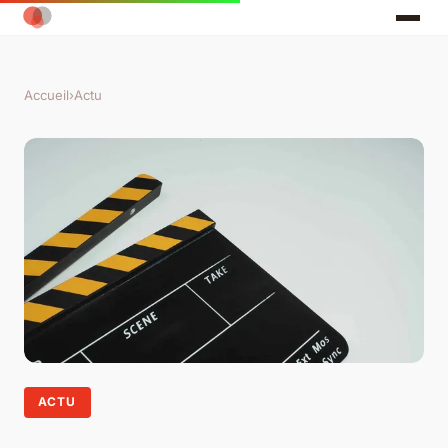
Accueil
›
Actu
ACTU