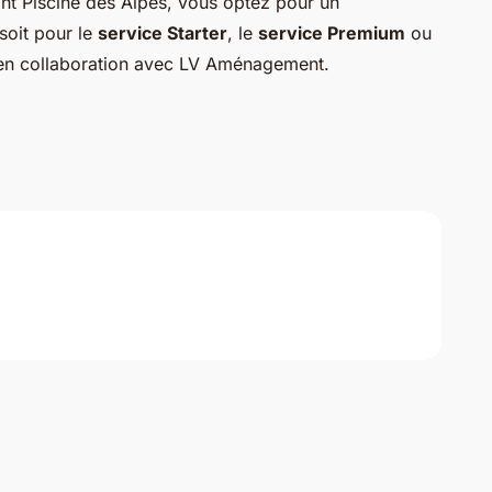
ant Piscine des Alpes, vous optez pour un
oit pour le
service Starter
, le
service Premium
ou
n collaboration avec LV Aménagement.