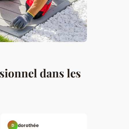
ssionnel dans les
dorothée
D