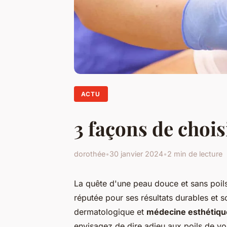
ACTU
3 façons de chois
dorothée
•
30 janvier 2024
•
2 min de lecture
La quête d'une peau douce et sans poils
réputée pour ses résultats durables et so
dermatologique et
médecine esthétiqu
envisagez de dire adieu aux poils de v