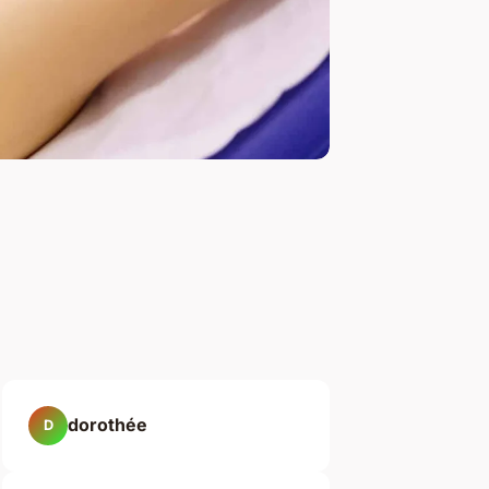
dorothée
D