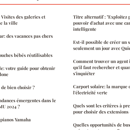
 Visites des galeries et
Titre alternatif : "Exploitez
e la ville
pouvoir d'achat avec une car
intelligente
r: des vacances pas chers
e
Est-il possible de créer un s
seulement un jour avec Qui
couches bébés réutilisables
Comment trouver un agent 
qu'il faut rechercher et quan
le: votre guide pour obtenir
s'inquiéter
elone
Carport solaire: la marque 
 de bien choisir ?
l'électricité verte
endances émergentes dans le
Quels sont les critères à p
MU 2024 ?
pour choisir des extensions
s pianos Yamaha
Quelles opportunités de bus